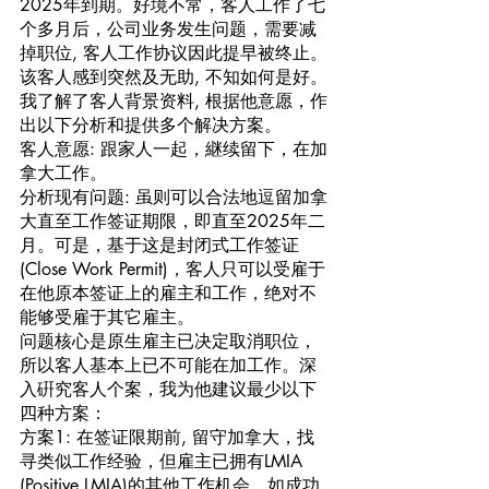
2025年到期。好境不常，客人工作了七
个多月后，公司业务发生问题，需要减
掉职位, 客人工作协议因此提早被终止。
该客人感到突然及无助, 不知如何是好。
我了解了客人背景资料, 根据他意愿，作
出以下分析和提供多个解决方案。
客人意愿: 跟家人一起，継续留下，在加
拿大工作。
分析现有问题: 虽则可以合法地逗留加拿
大直至工作签证期限，即直至2025年二
月。可是，基于这是封闭式工作签证
(Close Work Permit)，客人只可以受雇于
在他原本签证上的雇主和工作，绝对不
能够受雇于其它雇主。
问题核心是原生雇主已决定取消职位，
所以客人基本上已不可能在加工作。深
入硏究客人个案，我为他建议最少以下
四种方案：
方案1: 在签证限期前, 留守加拿大，找
寻类似工作经验，但雇主已拥有LMIA 
(Positive LMIA)的其他工作机会。如成功